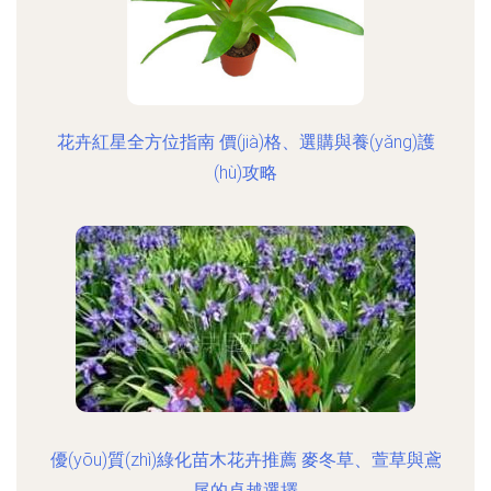
花卉紅星全方位指南 價(jià)格、選購與養(yǎng)護
(hù)攻略
優(yōu)質(zhì)綠化苗木花卉推薦 麥冬草、萱草與鳶
尾的卓越選擇