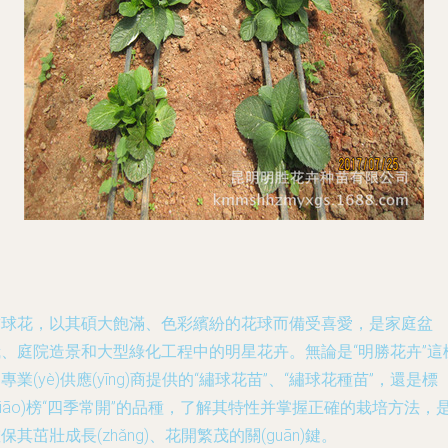
繡球花，以其碩大飽滿、色彩繽紛的花球而備受喜愛，是家庭盆
栽、庭院造景和大型綠化工程中的明星花卉。無論是“明勝花卉”這
專業(yè)供應(yīng)商提供的“繡球花苗”、“繡球花種苗”，還是標
biāo)榜“四季常開”的品種，了解其特性并掌握正確的栽培方法，
保其茁壯成長(zhǎng)、花開繁茂的關(guān)鍵。