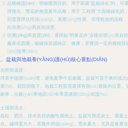
品種確認(rèn)
：明確購買目的。用于家庭“盆栽綠化”的，可
擇矮生、豐花的無盡夏等品種；用于“工程用”大面積綠化的
則需選擇抗性強(qiáng)、適應(yīng)性廣、管理粗放的品種
向供應(yīng)商咨詢清楚。
供應(yīng)商資質(zhì)
：選擇如“明勝花卉”這樣信譽(yù)良好
廠家或苗圃，能確保苗源純正、健康，并獲得一定的種植技
(shù)指導(dǎo)。
、盆栽與地栽養(YǍNG)護(HÙ)核心要點(DIǍN)
. 光照與溫度：
球喜半陰環(huán)境，避免夏季午后暴曬。盆栽可置于東向或北
臺(tái)、庭院樹蔭下。地栽工程苗需選擇有側(cè)遮蔭的位置。
耐寒，但嚴(yán)寒地區(qū)冬季需適當(dāng)保護(hù)。
. 土壤與澆水：
喜疏松、肥沃、排水良好的酸性腐殖土。盆栽可用泥炭土、腐葉
合。繡球葉片大，蒸騰作用強(qiáng)，需水量大，尤其是春夏