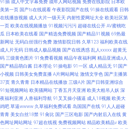
91插
成人中文字幕免费
成年人网站视频
免费在线影院
日本欧
美第一页
国产ts在线观看
午夜影院国产在线
91操在线观看
日韩
在线播放视频
成人大片一级天天
内射性爱网址大全
欧美社区第
一页
欧美在线视频播放
91视频污污污
超碰在线公开
AV蜜桃吃
瓜
日本欧美在线看
国产精选免费视频
国产精品91视频
69热最
新网址
无码白丝强行免费
激情影院日韩
久草123
福利欧美在线
成人片无码
日韩成人极品视频
国产在线诱惑
乱人xxxxx
超黄无
码
三级黄色图片
91免费看视频
精品午夜福利网
精品亚洲成a人
国产精品萌白酱
日本理论
91操电影
91一区
成人精品无
91国产
小视频
日韩美女免费直播
A片网站网址
激情文学色
国产主播第
37页
青久青青
日本精品在线播放
三级A片
国产日韩亚洲综合
91短视频网站
欧美骚网站
丁香五月天亚洲
欧美大粗吊人妖
深
夜福利亚洲
人兽福利导航
91叉叉操小骚逼
成人18视频
欧美大
鸡吧
草逼wwww
久草福利免费试看
岛国国产在线
91人人超碰
青青
美女白丝18禁
91肏比
国产三区电影
国产内射后入在线
黄
色网址网站网址
97超在线视
免费视频网站
精品欧美精品v
欧美