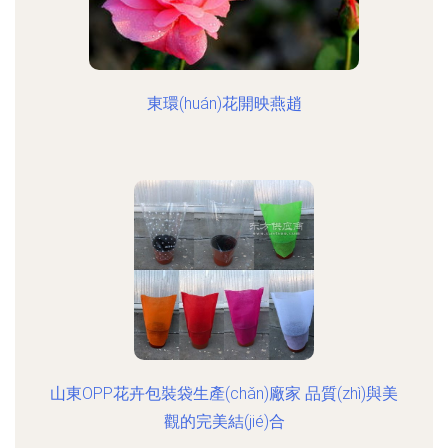
東環(huán)花開映燕趙
山東OPP花卉包裝袋生產(chǎn)廠家 品質(zhì)與美
觀的完美結(jié)合