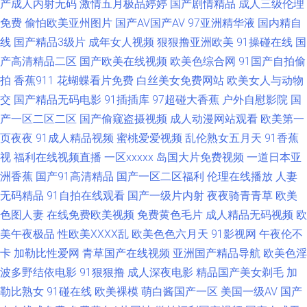
产成人内射无码
激情五月极品婷婷
国产剧情精品
成人三级伦理
免费
偷怕欧美亚州图片
国产AV国产AV
97亚洲精华液
国内精自
日精品 91丝袜海角 青青草青青老司机 97視頻資源共享 影音先锋家庭乱来 黄
线
国产精品3级片
成年女人视频
狠狠撸亚洲欧美
91操碰在线
国
色精品网站69 91黑丝免费 精品少妇二区 91狼友紧急 成人五级片论理 中文
产高清精品二区
国产欧美在线视频
欧美色综合网
91国产自拍偷
拍
香蕉911
花蝴蝶看片免费
白丝美女免费网站
欧美女人与动物
字幕日韩资源网 久久五月天丁香亚洲网 91岁成人观看的片 青青草视频人人
交
国产精品无码电影
91插插库
97超碰大香蕉
户外自慰影院
国
产一区二区二区
国产偷窥盗摄视频
成人动漫网站观看
欧美第一
干 大香蕉伊人色 91高清无码电影 91理论视频 黄色网页版 91九色porn四虎
页夜夜
91成人精品视频
蜜桃爱爱视频
乱伦熟女五月天
91香蕉
视
福利在线视频直播
一区xxxxx
岛国大片免费视频
一道日本亚
日韩AV三级勉费 91在线免费观看网站 91ncom指南 国产手机自拍a 91亚洲精
洲香蕉
国产91高清精品
国产一区二区福利
伦理在线播放
人妻
品久久 影音先锋制服诱惑电影 欧美蝌蚪91色9 91深夜做爱深夜福利 日韩精
无码精品
91自拍在线观看
国产一级片内射
夜夜骑青青草
欧美
色图人妻
在线免费欧美视频
免费黄色毛片
成人精品无码视频
欧
品一本道 超碰色婷婷 婷婷伊人久久蜜桃 国产精品久久国产 综合久色AⅤ日韩
美午夜极品
性欧美ⅩⅩⅩⅩ乱
欧美色色六月天
91影视网
午夜伦不
卡
加勒比性爱网
青草国产在线视频
亚洲国产精品导航
欧美色淫
精品 欧美乱嫖 91影院在线 人人肏肏 wwwAV网址 新在线vt天堂 国产综合日
波多野结依电影
91狠狠撸
成人深夜电影
精品国产美女剃毛
加
勒比熟女
91碰在线
欧美裸模
萌白酱国产一区
美国一级AV
国产
韩 91超碰地址 日韩不卡在线乱码人妻 九一色站 91乱子伦国产 桃色剧院 国