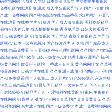
码射精网站
18成年人网站
日本高清电影网
男女啪啪午夜视频
免费电影在线观看
亚洲ab
成人少妇视频导航
91国产小青蛙
国
久内蒙 色悠悠一區二區 91视频免费试看 国产久久视频 91抖淫 福利姬www
产成年免费网站
国产视频高清在线
精品香蕉
求a片网址
麻豆tv
在线观看
在线撸丝片
91草碰
国产成人激情视频
黑料吃瓜精品
操com 91次元 91草草视频 影音先锋色a 92av福利视频 91人人爽 日日日草草
偷拍
91大神合集
成人拍拍拍免费
香港伦理剧
日韩大片观看网
操 九九色热 91五月天色色图片网 91超碰人人狠狠操 青青草人人操av 国产又
址
日韩免费电影
91羞羞视频
国产网站
青草全福视在线
性导航
影视AV
日本一级在线视频
国产好片浮力
91久操
国产精品成人
黄又色 91偷拍福利视频 91探花偷拍视频 91国产丝袜 五月天婷婷基地 九九
在线
精品免费看
人人看操碰
午夜伦理电影网
久久国自产拍精品
高清乱码0
国产欧美
日韩三级黄色A片
伦理电影亚洲国产
福利
精品黄色 91午夜福利国产 成人福利导航蜜桃 91色 微拍91 激情网快播 大香
姬黄色网址
欧美伊人影院
丁香成人五月花
黄色网网址女
久草视
频最新网址
日韩大片在线看
久久亚洲人成
亚州色图乱伦小说
国
蕉丁香五月 国产黄精品合集视频 人妻第八页 欧美A级片网站 高清无码播放
产va免费观看
国产人妖第二
成人影片h
91色婷婷瑟色
东京热狠
狠草
日韩精品观看
91最新国产精品
一级黄色网
91色色人妻
都
一本 91嫩草国产精品 性生活理論永久免費 欧美日韩免费观看网址 欧美婷婷
市激情婷婷
91精品国产91
云涩福利在线导航
91视色
午夜福利
久久网 老司机色导航 成人岛国a片网站 91中文蝌蚪 91草视频成人 亚洲东方
在线网站
91直播
91处女
伊人网青青草
国产又爽又黄又无
久草
福利资源网
东方成人在线
国产一级免费大片
成年免费视频网站
成人av在线 欧美久久成人 黑人操学生妹 麻豆久久 狼人久久伊人 福利社香蕉