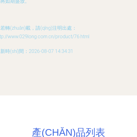
必將如期盛放。
若轉(zhuǎn)載，請(qǐng)注明出處：
tp://www.029long.com.cn/product/76.html
新時(shí)間：2026-08-07 14:34:31
產(CHǍN)品列表