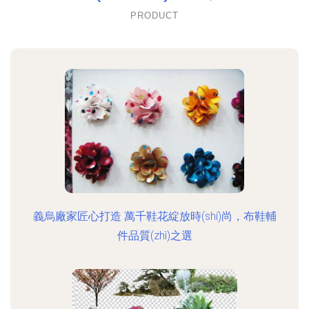
PRODUCT
義烏廠家匠心打造 萬千鞋花綻放時(shí)尚，布鞋輔
件品質(zhì)之選