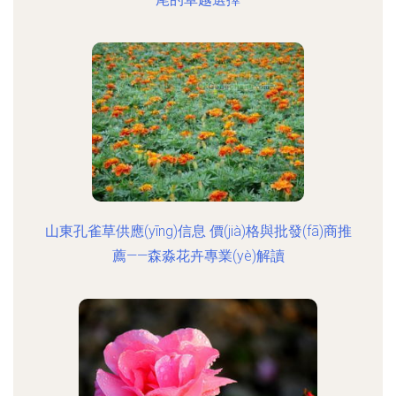
山東孔雀草供應(yīng)信息 價(jià)格與批發(fā)商推
薦——森淼花卉專業(yè)解讀