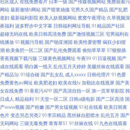
社区成人
在线免费看片
日本一级
国产传媒视频网站
免费观看污
网站
最新激情h网站
国产喷浆抽搐
宅男久久国产精品
国产乱肥
老妇
最新福利影院
欧美人妖视频网站
窝窝午夜理论
久草视频深
夜福利
波多野步中文字幕
日韩福利网址导航
91精品国产社区
超碰无码在线
欧美日韩高清免费
国产激情视频三区
宅男福利在
线播放
91视频污导航
国产啪亚洲国
欧美性爱密臀
疯狂少妇喷
潮
欧美肏屄一区二区
国产乱伦免费观看
偷拍草草草
97狠狠插
香蕉视频下载污版
三级黄色视频网址
午夜99
91日逼视频
国产
成在线观看
萌白酱一线天
乱伦五月天婷婷
美腿丝袜在线观看
国
产精品3p
91综合碰
国产乱女乱
成人xxxxx
日韩伦理片
91色爱
免费黄色av网址
欧美肥老妇
欧美在线tv
加勒比在线视屏
国产美
女在线免费
91香蕉污APP
国产高清自拍一区
第一页草草影院
韩
日成人
精品福利
91天堂一区二区
日韩a级电影
国产二区高清
国
产www视频
国产粉嫩
国产男女猛视频
91社在线看
欧美日韩黄
色片
变态另态另类2
91李宗精品
黑丝袜自慰喷水
乱伦五月
国产
无码网站
三级无毒免费
青青草51
91丝袜在线
91九色在线观看