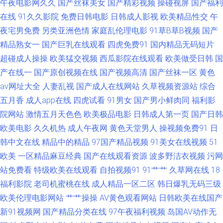
午夜电影网久久
国产丝袜美女
国产精彩视频
操碰视屏
国产福利
在线
91久久影院
免费日韩电影
日韩成人影视
欧美精品性交
午
九 毛片网站麻豆一二三区 97韩影视伦理 香蕉伊思影音 国产视频1234 91在
夜宅男免费
另类亚洲色情
家庭乱伦理电影
91草B草B视频
国产
线美女 天堂素人搭讪 东方VA在线播放 综合天天人人 精品国产偷自产在线
精品熟女一
国产巨乳在线观看
四虎免费91
国内精品无码短片
超碰成人操操
欧美猛交视频
西瓜影院在线观看
欧美做受日韩
国
91资源总站大香蕉 先锋影音av成人电影 国产精品九九视频 91美女爆插福利
产在线一
国产原创视频在线
国产视频高清
国产丝袜一区
黄色
av网址大全
人妻乱视
国产成人在线网站
久草视频资源站
综合
色老六综合 成人天堂av 亚洲视频一本 黄页91网看黄 91视频免费在观看 日韩
五月香
成人app在线
四虎试看
91男女
国产男小鲜肉同
福利影
院网站
激情五月天色色
欧美极品电影
日韩成人第一页
国产日韩
影院 国产久草网站 91超碰国产在线观看 四虎影库AV 国产在线9199视频 91
欧美电影
久久机热
成人午夜网
黄色天堂男人
操视频免费91
日
韩中文在线
精品中的精品
97国产精品视频
91美女在线视频
51
理论视频 殴洲精品乱码 成人电影小说网 91黑丝美女 日韩精品AV无嘛 福利导
欧美
一区精品麻豆经典
国产在线观看资源
波多野洁衣视频
污网
航第一找A片网 国自产拍第五页 亚洲国产欧美成人 中文字幕在线欧洲 欧美
站免费看
特级欧美在线观看
自拍视频91
91艹艹
久草网在线
18
福利影院
老司机蜜桃在线
成人精品一区二区
韩日爆乳无码三级
大黄频在线观看 国产92AV视频 91丝袜影片免费 午夜理论 九九色热 91探花
欧美伦理电影网站
艹艹操操
AV黄色观看网站
日韩欧美在线国产
新91视频网
国产精品分类在线
97午夜福利视频
岛国AV动作无
国产在线 日韩精品一区二区内射 东京热男人的天堂09 综合性爱网 欧美亚州