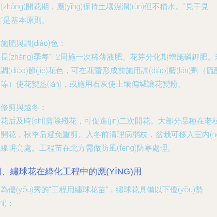
(zhǎng)開花期，應(yīng)保持土壤濕潤(rùn)但不積水。“見干見
”是基本原則。
. 施肥與調(diào)色：
長(zhǎng)季每1-2周施一次稀薄液肥。花芽分化期增施磷鉀肥。
調(diào)節(jié)花色，可在花蕾形成前施用調(diào)藍(lán)劑（硫
等）使花變藍(lán)，或施用石灰使土壤偏堿讓花變粉。
. 修剪與越冬：
花后及時(shí)剪除殘花，可促進(jìn)二次開花。大部分品種在老
開花，秋季后避免重剪。入冬前清理病弱枝，盆栽可移入室內(nè
線明亮處。工程苗在北方需做防風(fēng)防寒處理。
四、繡球花在綠化工程中的應(YĪNG)用
為優(yōu)秀的“工程用繡球花苗”，繡球花具備以下優(yōu)勢
hì)：