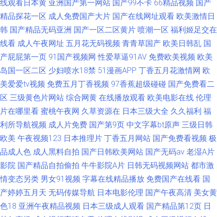
线观看日本黄
亚洲国产第一网站
国产99不卡
66精品视频
国产
精品探花一区
成人免费国产大片
国产在线网址观看
欧美激情日
韩
国产精品无码亚洲
国产一区二区黄片
喷潮一区
福利姬足交在
线看
成人午夜网址
五月花无码视频
青青草国产
欧美日韩乱
国
产屁屁第一页
91国产视频网
性爱草逼91AV
免费欧美视频
欧美
岛国一区二区
少妇喷水18禁
51漫画APP
丁香五月花激情网
欧
美爱爱tv视频
免费五月丁香视频
97香蕉超级碰碰
国产免费看二
区
三级黄色片网站
综合网黄
在线播放观看
欧美电影在线
伦理
片在哪里看
蜜桃午夜网
久草资源在
日本三级大全
久久福利
福
利所导航视频
成人片免费
国产第9页
中文字幕bt原声
三级日韩
欧美
午夜视频123
日本推理片
丁香五月网站
国产免费看视频
极
品成人色
成人黑料自拍
国产日韩欧美网站
国产无码av
老湿A片
影院
国产精品自拍偷拍
牛牛影院A片
日韩无码视频网站
都市激
情变态另类
男女91视频
字幕在线精品播放
免费国产在线看
国
产婷婷五月天
无码传媒导航
日本电影伦理
国产午夜高清
美女黄
色18
亚洲午夜精品视频
日本三级成人观看
国产精品第12页
日