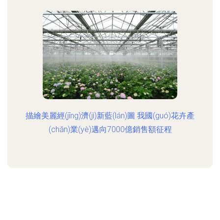
描繪美麗經(jīng)濟(jì)新藍(lán)圖 我國(guó)花卉產
(chǎn)業(yè)邁向7000億銷售額征程