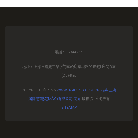
電話：1894472**
地址：上海市嘉定工業(YÈ)區(QŪ)葉城路925號(HÀO)B區
(QŪ)4幢J
COPYRIGHT © 2026
WWW.029LONG.COM.CN
花卉
上海
屈憶意商貿(MÀO)有限公司
花卉
版權(QUÁN)所有
SITEMAP