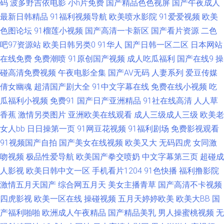
码
波多野吉依电影
小h片免费
国产精品色色视屏
国产午夜成人
最新日韩精品
91福利视频导航
欧美喷水影院
91爱爱视频
欧美
另类 成人在线观看av四虎 91黑料网址入口 青青草原在线 超碰人人妻在线 国
色图论坛
91榴莲小视频
国产高清一卡新区
国产看片资源
二色
吧97资源站
欧美日韩另类0
91华人
国产日韩一区二区
日本网站
产区品二区视频 超碰在线91人人操 91cn在线播放 婷婷激情 久草久草久草
在线免费
免费潮喷
91原创国产视频
成人吃瓜福利
国产在线9
操
91伊人国产在线 69超碰久草牛牛人人 欧美韩性生活一区区 肏屄精品一区二
碰高清免费视频
午夜电影全集
国产AV无码
人妻系列
爱豆传媒
倩女幽魂
超清国产剧大全
91中文字幕在线
免费在线小视频
吃
区 91tv视频 乱子伦国产精品www 91软件网战试看 丁香花社区在线资源 午
瓜福利小视频
免费91
国产日产亚洲精品
91社在线高清
人人草
香蕉
激情另类图片
亚洲欧美在线观看
成人三级成人三级
欧美老
夜成人免费网站 亚洲91成人超碰 日韩免费a 豆花精品视频 男人天堂资源 伊
女人bb
日日操第一页
91网豆花视频
91福利剧场
免费影视观看
91视频国产自拍
国产美女在线视频
欧美又大
无码四虎
女同激
人性网 91性网欧美 欧美日本三级伦理 91传媒在线观 国产2页 色婷婷五月天
吻视频
极品性爱导航
欧美国产拳交喷奶
中文字幕第三页
超碰成
AV综合 91破解官网免费 福利导航老司机 男女男啪啪啪 亚洲成人黄色网址 国
人影视
欧美日韩中文一区
手机看片1204
91色快播
福利撸影院
激情五月天国产
综合网五月天
美女主播青草
国产高清不卡视频
产福利视频网导航 偷拍福利导航 91探花偷拍网址 国产日日夜夜艹 四虎四虎
四虎影视
欧美一区在线
操碰视频
五月天婷婷欧美
欧美大BB
国
产福利啪啪
欧洲成人午夜精品
国产精品美乳
男人操蜜桃视频
无
色AV 91黄色网 国产高清地址一二三 青青草热Av 91love海角熟女 国产精品久