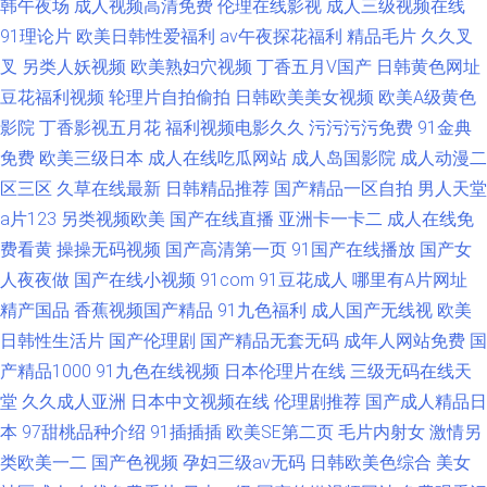
韩午夜场
成人视频高清免费
伦理在线影视
成人三级视频在线
91理论片
欧美日韩性爱福利
av午夜探花福利
精品毛片
久久叉
叉
另类人妖视频
欧美熟妇穴视频
丁香五月V国产
日韩黄色网址
豆花福利视频
轮理片自拍偷拍
日韩欧美美女视频
欧美A级黄色
影院
丁香影视五月花
福利视频电影久久
污污污污免费
91金典
免费
欧美三级日本
成人在线吃瓜网站
成人岛国影院
成人动漫二
区三区
久草在线最新
日韩精品推荐
国产精品一区自拍
男人天堂
a片123
另类视频欧美
国产在线直播
亚洲卡一卡二
成人在线免
费看黄
操操无码视频
国产高清第一页
91国产在线播放
国产女
人夜夜做
国产在线小视频
91com
91豆花成人
哪里有A片网址
精产国品
香蕉视频国产精品
91九色福利
成人国产无线视
欧美
日韩性生活片
国产伦理剧
国产精品无套无码
成年人网站免费
国
产精品1000
91九色在线视频
日本伦理片在线
三级无码在线天
堂
久久成人亚洲
日本中文视频在线
伦理剧推荐
国产成人精品日
本
97甜桃品种介绍
91插插插
欧美SE第二页
毛片内射女
激情另
类欧美一二
国产色视频
孕妇三级av无码
日韩欧美色综合
美女