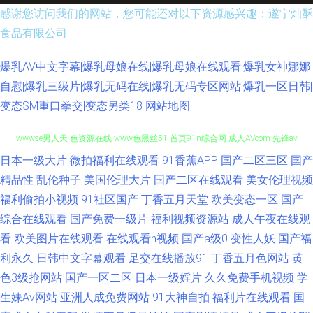
感谢您访问我们的网站，您可能还对以下资源感兴趣：遂宁灿酥
食品有限公司
爆乳AV中文字幕|爆乳母娘在线|爆乳母娘在线观看|爆乳女神娜娜
自慰|爆乳三级片|爆乳无码在线|爆乳无码专区网站|爆乳一区日韩|
变态SM重口拳交|变态另类18
网站地图
日本一级大片
微拍福利在线观看
91香蕉APP
国产二区三区
国产
91韩国 夜色18禁色色 91干丝袜 美欧韩视频 爱爱打泡影院 微拍福利91
精品性
乱伦种子
美国伦理大片
国产二区在线观看
美女伦理视频
wwwse男人天 色资源在线 www色黑丝51 首页91n综合网 成人AVcom 先锋av
福利偷拍小视频
91社区国产
丁香五月天堂
欧美变态一区
国产
综合在线观看
国产免费一级片
福利视频资源站
成人午夜在线观
最新 后入白丝 91九色熟女老版 青娱乐91 av久久草青青草原 91精品手机 欧
看
欧美图片在线观看
在线观看h视频
国产a级0
变性人妖
国产福
利永久
日韩中文字幕观看
足交在线播放91
丁香五月色网站
黄
美人妖淫乱成人专区 超碰在线国产人人 色婷婷亚洲精品 久久网一级 91久久
色3级抢网站
国产一区二区
日本一级婬片
久久免费手机视频
学
生妹Av网站
亚洲人成免费网站
91大神自拍
福利片在线观看
国
一 欧美日韩瑞士久久 91资源超碰大香蕉 亚洲狼友AV 国产九一 在线啊v 久久