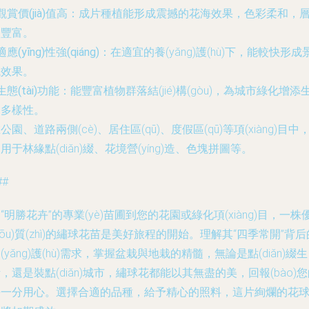
觀賞價(jià)值高
：成片種植能形成震撼的花海效果，色彩柔和，
次豐富。
適應(yīng)性強(qiáng)
：在適宜的養(yǎng)護(hù)下，能較快形成
觀效果。
生態(tài)功能
：能豐富植物群落結(jié)構(gòu)，為城市綠化增添
物多樣性。
公園、道路兩側(cè)、居住區(qū)、度假區(qū)等項(xiàng)目中
用于林緣點(diǎn)綴、花境營(yíng)造、色塊拼圖等。
##
“明勝花卉”的專業(yè)苗圃到您的花園或綠化項(xiàng)目，一株
yōu)質(zhì)的繡球花苗是美好旅程的開始。理解其“四季常開”背后
(yǎng)護(hù)需求，掌握盆栽與地栽的精髓，無論是點(diǎn)綴生
，還是裝點(diǎn)城市，繡球花都能以其無盡的美，回報(bào)
每一分用心。選擇合適的品種，給予精心的照料，這片絢爛的花