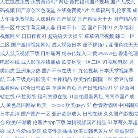
人在线成免费
免费黄色A片网址
微拍福利国产视频
国产人成无
码视频
国产原创区色花堂
在线免费黄A片
久草福利
乱伦家庭
成
产视频一列表一17 欧美成人黑白配 亚洲无码另类专区 欧美好色综合区 91社
人午夜免费视频
人妖射精
国产屁屁
国产精品天干天
国产精品午
区在线 久草免费福利资源站 欧美另类TV 91制片厂探花在线 五月天啪啪做爱
夜一区
中文字幕无码人妻
日本不卡二区
国产日韩91
久草福利
视频网
91日日夜夜91
超碰碰天天操
91草草酒店视频
韩日一区
激情开心网五月天 91吴梦梦无码一二三 色黄网站日韩天堂 变态六区 91大片
二区
国产激情视频网站
成人视频日本
茄子视频污
亚洲色欲天天
成人丝瓜视频下载
日韩逼网
精东传媒入口
黄wwww色
香港伦理
成人痘音 久热99热热 91网红在线视频 日韩A视频 国产精品九九精品 91大神
电影在线
成人影院在线播放
欧美足交一区二区
91视频电影
另
类四虎
亚洲东京热
国产不卡在线
91九色视频
日本天堂视频导
内射 九九在线热播新地址 91精品观看视频 人妻人人操 www黄瓜视频 亚洲
航
日本三级光棍影院
91大神精品
欧美怡红院院二区
爱豆传媒
观看网站
综合日韩欧美
草逼网首页
国产日韩精品91
91视频网
无码激情文学 国产精品www污污污 91免费小视频在线观看 日韩欧美一区操
站在线
69性影院
福利资源在线
91自拍最新网址
青青草国产成
www欧美日韩女同 五月社区色 久草亚洲天堂 婷婷五月天性爱色图 91精品老
人
黄色岛国网站
欧美一xxxxx
欧美gayv
91色情激情网
中国韩国
日本高清
国产国产一区
亚洲欧洲成人
日韩在线
久久国产影视综
司机 欧洲一级ab 91九色原创自拍论坛 91干逼电影 欧美精品色悠悠 超碰91
合
欧美69潮喷
伦理片app下载
激情视频国产精品
91草莓久草超
碰
成人性爱aa影院
欧美性爱插插
欧美日韩色黄片
91草莓影院
人人在线观看 91美女视频在线播放 日韩精品色综合 白丝jk后入 亚洲国产九