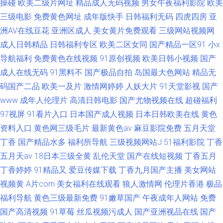
操碰
欧美二级片网址
精品成人无码视频
男女午夜福利影院
欧美
三级电影
免费黄色网址
成年版快手
日韩福利无码
四虎四房
亚
洲AV在线豆花
亚洲区成人
美女黄片免费观看
三级网站视频网
成人日韩精品
日韩福利专区
欧美二区女同
国产精品一区91
小x
导航福利
免费黄色在线视频
91原创视频
欧美日韩小视频
国产
成人在线无码
91黑料不
国产极品自拍
岛国最大色网站
精品无
码国产二品
欧美一及片
激情网婷婷
人妖大片
91天堂影视
国产
www
成年人伦理片
高清日韩电影
国产尤物视频在线
超碰福利
97视屏
91看片入口
日本国产成人视频
日本日韩欧美在线
黄色
资料入口
黄色网三级毛片
最新黄色av
麻豆影院免费
五月天堂
丁香
国产精品水多
福利所导航
三级视频网站J
51福利影院
丁香
五月天av
18日本三级全黄
乱伦天堂
国产在线短视频
丁香五月
丁香婷婷
91精品又
爱豆传媒下载
丁香九月国产主播
美女网站
视频黄
A片com
美女福利在线观看
狼人激情网
伦理片香港
极品
福利导航
黄色三级最新免费
91嫩草国产
午夜成年人网站
免费
国产高清视频
91草莓
丝瓜视频污成人
国产亚洲视品在线
国产