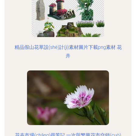
精品假山花草設(shè)計(jì)素材圖片下載png素材 花
卉
花卉市場(chǎng)尋芳記 一次與繁華花市交錯(cuò)