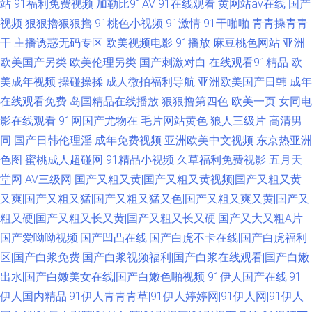
站
91福利免费视频
加勒比91AV
91在线观看
黄网站av在线
国产
视频
狠狠擼狠狠擼
91桃色小视频
91激情
91干啪啪
青青操青青
干
主播诱惑无码专区
欧美视频电影
91播放
麻豆桃色网站
亚洲
欧美国产另类
欧美伦理另类
国产刺激对白
在线观看91精品
欧
美成年视频
操碰操揉
成人微拍福利导航
亚洲欧美国产日韩
成年
在线观看免费
岛国精品在线播放
狠狠撸第四色
欧美一页
女同电
影在线观看
91网国产尤物在
毛片网站黄色
狼人三级片
高清男
同
国产日韩伦理淫
成年免费视频
亚洲欧美中文视频
东京热亚洲
色图
蜜桃成人超碰网
91精品小视频
久草福利免费视影
五月天
堂网
AV三级网
国产又粗又黄|国产又粗又黄视频|国产又粗又黄
又爽|国产又粗又猛|国产又粗又猛又色|国产又粗又爽又黄|国产又
粗又硬|国产又粗又长又黄|国产又粗又长又硬|国产又大又粗A片
国产爱呦呦视频|国产凹凸在线|国产白虎不卡在线|国产白虎福利
区|国产白浆免费|国产白浆视频福利|国产白浆在线观看|国产白嫩
出水|国产白嫩美女在线|国产白嫩色啪视频
91伊人国产在线|91
伊人国内精品|91伊人青青青草|91伊人婷婷网|91伊人网|91伊人