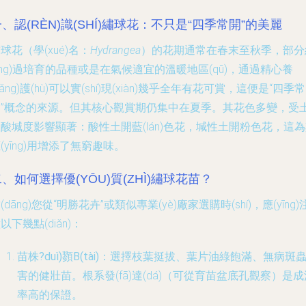
、認(RÈN)識(SHÍ)繡球花：不只是“四季常開”的美麗
球花（學(xué)名：
Hydrangea
）的花期通常在春末至秋季，部分
jīng)過培育的品種或是在氣候適宜的溫暖地區(qū)，通過精心養
yǎng)護(hù)可以實(shí)現(xiàn)幾乎全年有花可賞，這便是“四季常
開”概念的來源。但其核心觀賞期仍集中在夏季。其花色多變，受
酸堿度影響顯著：酸性土開藍(lán)色花，堿性土開粉色花，這
(yīng)用增添了無窮趣味。
、如何選擇優(YŌU)質(ZHÌ)繡球花苗？
(dāng)您從“明勝花卉”或類似專業(yè)廠家選購時(shí)，應(yīng)
以下幾點(diǎn)：
苗株?duì)顟B(tài)
：選擇枝葉挺拔、葉片油綠飽滿、無病斑
害的健壯苗。根系發(fā)達(dá)（可從育苗盆底孔觀察）是成
率高的保證。