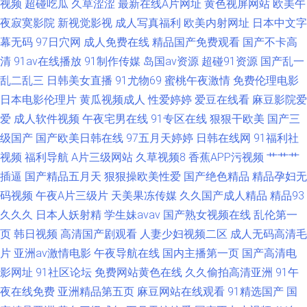
视频
超碰吃瓜
久草涩涩
最新在线A片网址
黄色视屏网站
欧美午
夜寂寞影院
新视觉影视
成人写真福利
欧美内射网址
日本中文字
密挑免费板官网入口 久久草电影 久久少妇毛片 久精品久精品 黑料日本不卡
幕无码
97日穴网
成人免费在线
精品国产免费观看
国产不卡高
清
91av在线播放
91制作传媒
岛国av资源
超碰91资源
国产乱一
国产群P视频 亚洲色偷自 91国产乱子伦 91性感在线 91社视频在线观看 99re
乱二乱三
日韩美女直播
91尤物69
蜜桃午夜激情
免费伦理电影
日本电影伦理片
黄瓜视频成人
性爱婷婷
爱豆在线看
麻豆影院爱
草 成人免费www 东方四虎影 大香蕉不卡八区 99福利网 狠狠爽爽综合网 九
爱
成人软件视频
午夜宅男在线
91专区在线
狠狠干欧美
国产三
一色播 久久一三一 老师机午夜福利Av
级国产
国产欧美日韩在线
97五月天婷婷
日韩在线网
91福利社
视频
福利导航
A片三级网站
久草视频8
香蕉APP污视频
艹艹艹
插逼
国产精品五月天
狠狠操欧美性爱
国产绝色精品
精品孕妇无
码视频
午夜A片三级片
天美果冻传媒
久久国产成人精品
精品93
久久久
日本人妖射精
学生妹avav
国产熟女视频在线
乱伦第一
页
韩日视频
高清国产剧观看
人妻少妇视频二区
成人无码高清毛
片
亚洲av激情电影
午夜导航在线
国内主播第一页
国产高清电
影网址
91社区论坛
免费网站黄色在线
久久偷拍高清亚洲
91午
夜在线免费
亚洲精品第五页
麻豆网站在线观看
91精选国产
国