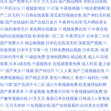
玖玖
国产免费毛不卡片
久久无码
国产精品网络
孕妇无码在线
91手机论坛
91视频新地址
91日逼
午夜啪视频
91啪水蜜桃网
国
产二区无码
91日韩在线观看
西瓜影院视频全集
国产孕妇无码视
频
国产在线福利
国产在线日皮片
午夜神马伦理
毛片网站美女
AV福利激情毛片
黄色网在线播放
91视频免费在线
91午夜在线
福利在线视频导航
欧美喷潮一区二区
午夜理论片
日本第二片区
国产免费大片
精品呦视频
日本乱伦高清无码
深夜国产视频
91
刺激视频
日本中文字幕一区
日韩免费精品视频
日本高清v
欧美
日韩伦理午夜
91碰超免费
亚洲色图网站
精品欧美
成人AV在线
观看
日本a级在线
干露脸熟女
在线观看黄色网
成人抖音
爰上碰
91
国产美女91视频
国产情侣片
97人人看
国产三级视频在线
91
免费视频精品
国产精品另类
黄色AV网站人
黄色91福利社
污网
址18禁
国产高清不卡二区
成人午夜视频免费
欧美激情福利网
国产青青青草
91草逼视频
免费看片日韩
午夜视频福利免费
国
产嫩草视频在线
69叉叉叉
最新日本在线视频
日韩成人a
青青操
91
五月天婷婷
91短视频在线
国产在线观看的
白丝美女自慰网