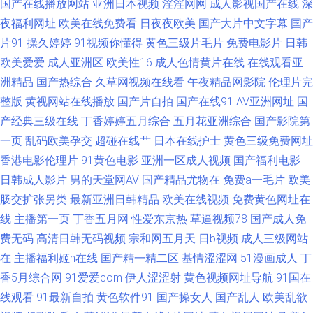
国产在线播放网站
亚洲日本视频
淫淫网网
成人影视国产在线
深
夜福利网址
欧美在线免费看
日夜夜欧美
国产大片中文字幕
国产
97成人视频在线 91蝌蚪在线视频 91传媒小视频 91黑丝在线视频 91传媒网
片91
操久婷婷
91视频你懂得
黄色三级片毛片
免费电影片
日韩
欧美爱爱
成人亚洲区
欧美性16
成人色情黄片在线
在线观看亚
91极速视频 91黄色网入口站 91足恋网 久草久久草在线 91精品丝袜国产 久
洲精品
国产热综合
久草网视频在线看
午夜精品网影院
伦理片完
草成仁视频 一级av91日韩 91免费入口观看 91香蕉二区 Av高清在线观看 东
整版
黄视网站在线播放
国产片自拍
国产在线91
AV亚洲网址
国
产经典三级在线
丁香婷婷五月综合
五月花亚洲综合
国产影院第
方av免费在线 91免费在线 肏屄后人少妇 精品无码一区二区无码 91妞妞免费
一页
乱码欧美孕交
超碰在线艹
日本在线护士
黄色三级免费网址
香港电影伦理片
91黄色电影
亚洲一区成人视频
国产福利电影
视频 91九色蝌蚪视频成人论坛 一区一区一去一区 亚洲美女丝袜足交 91热国
日韩成人影片
男的天堂网AV
国产精品尤物在
免费a一毛片
欧美
肠交扩张另类
最新亚洲日韩精品
欧美在线视频
免费黄色网址在
产人妖 91黑料私人丝袜 亚洲首页福利一区二区 1024黄色电影 91成人福利
线
主播第一页
丁香五月网
性爱东京热
草逼视频78
国产成人免
费无码
高清日韩无码视频
宗和网五月天
日b视频
成人三级网站
导航 黄色入口链接直接进入 俺去也福利 91在线看视频 日韩欧美色图 欧美一
在
主播福利姬h在线
国产精一精二区
基情涩涩网
51漫画成人
丁
区二区蜜桃 青青草福利视频导航 欧美欧美人妖 久草视频999 国产久久免费
香5月综合网
91爱爱com
伊人涩涩射
黄色视频网址导航
91国在
线观看
91最新自拍
黄色软件91
国产操女人
国产乱人
欧美乱欲
视频免费 91精品视频在线 91热视频在线观看 伊人日韩无码 色情久久视频网