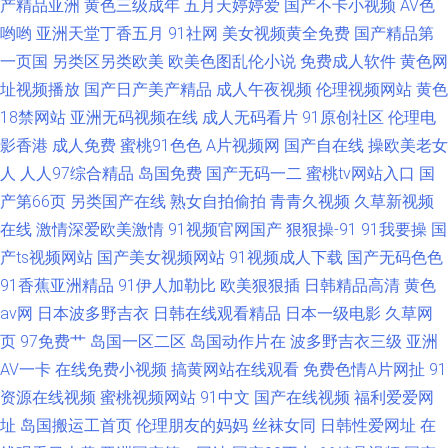
产精品亚洲
黄色三级成年
五月天婷婷爱
国产不卡小视频
AV色
哟哟
亚洲天堂丁香五月
91社网
美女视频黄全免费
国产精品第
一页国
另类区另类欧美
欧美色图乱伦小说
免费成人软件
黄色网
址视频播放
国产日产美产精品
成人午夜视频
伦理视频网站
黄色
18禁网站
亚洲无码视频在线
成人无码看片
91原创社区
伦理电
影香港
成人免费
蜜桃91色色
A片视频网
国产自在线
操欧美老女
人
人人97综合精品
岛国免费
国产无码一二
蜜桃tv网站入口
国
产第66页
另类国产在线
熟女自拍偷拍
青青久视频
久草新视频
在线
激情深爱欧美激情
91视频官网国产
狠狠操-91
91我要操
国
产ts视频网站
国产美女视频网站
91视频成人下载
国产无码色色
91香蕉亚洲精品
91伊人加勒比
欧美狠狠插
日韩精品高清
黄色
av网
日本波多野吉衣
日韩在线观看精品
日本一级电影
久草网
页
97免费艹
岛国一区二区
岛国动作片在
波多野吉衣三级
亚洲
AV一卡
在线免费小视频
搞黄网站在线观看
免费色情A片网扯
91
资源在线视频
蜜桃视频网站
91中文
国产在线视频
福利爱爱网
址
岛国搬运工首页
伦理朋友的妈妈
丝袜女同
日韩性爱网址
在